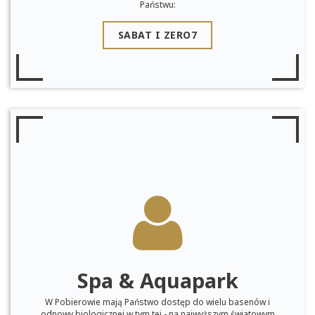
Państwu:
SABAT I ZERO7
Spa & Aquapark
W Pobierowie mają Państwo dostęp do wielu basenów i
odnowy biologicznej w tym tej - na najwyższym światowym